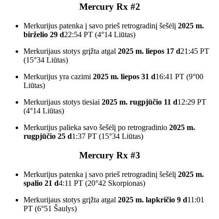
Mercury Rx #2
Merkurijus patenka į savo prieš retrogradinį šešėlį
2025 m.
birželio 29 d
22:54 PT (4°14 Liūtas)
Merkurijaus stotys grįžta atgal
2025 m. liepos 17 d
21:45 PT
(15°34 Liūtas)
Merkurijus yra cazimi
2025 m. liepos 31 d
16:41 PT (9°00
Liūtas)
Merkurijaus stotys tiesiai
2025 m. rugpjūčio 11 d
12:29 PT
(4°14 Liūtas)
Merkurijus palieka savo šešėlį po retrogradinio
2025 m.
rugpjūčio 25 d
1:37 PT (15°34 Liūtas)
Mercury Rx #3
Merkurijus patenka į savo prieš retrogradinį šešėlį
2025 m.
spalio 21 d
4:11 PT (20°42 Skorpionas)
Merkurijaus stotys grįžta atgal
2025 m. lapkričio 9 d
11:01
PT (6°51 Šaulys)