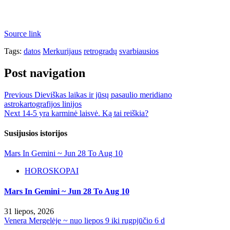
Source link
Tags:
datos
Merkurijaus
retrogradų
svarbiausios
Post navigation
Previous
Dieviškas laikas ir jūsų pasaulio meridiano
astrokartografijos linijos
Next
14-5 yra karminė laisvė. Ką tai reiškia?
Susijusios istorijos
Mars In Gemini ~ Jun 28 To Aug 10
HOROSKOPAI
Mars In Gemini ~ Jun 28 To Aug 10
31 liepos, 2026
Venera Mergelėje ~ nuo liepos 9 iki rugpjūčio 6 d