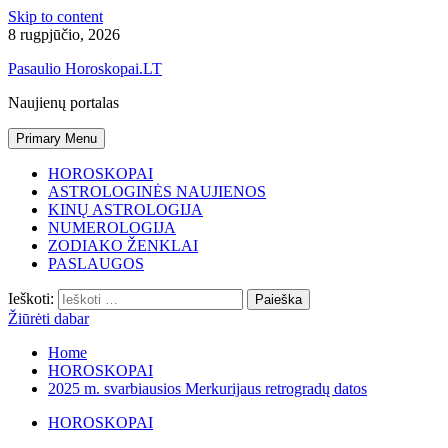
Skip to content
8 rugpjūčio, 2026
Pasaulio Horoskopai.LT
Naujienų portalas
Primary Menu
HOROSKOPAI
ASTROLOGINĖS NAUJIENOS
KINŲ ASTROLOGIJA
NUMEROLOGIJA
ZODIAKO ŽENKLAI
PASLAUGOS
Ieškoti:
Žiūrėti dabar
Home
HOROSKOPAI
2025 m. svarbiausios Merkurijaus retrogradų datos
HOROSKOPAI