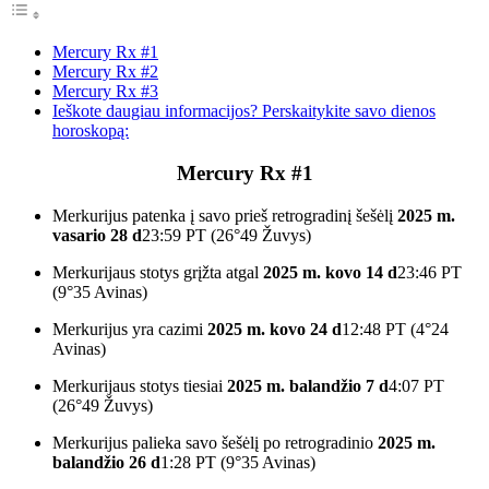
Mercury Rx #1
Mercury Rx #2
Mercury Rx #3
Ieškote daugiau informacijos? Perskaitykite savo dienos
horoskopą:
Mercury Rx #1
Merkurijus patenka į savo prieš retrogradinį šešėlį
2025 m.
vasario 28 d
23:59 PT (26°49 Žuvys)
Merkurijaus stotys grįžta atgal
2025 m. kovo 14 d
23:46 PT
(9°35 Avinas)
Merkurijus yra cazimi
2025 m. kovo 24 d
12:48 PT (4°24
Avinas)
Merkurijaus stotys tiesiai
2025 m. balandžio 7 d
4:07 PT
(26°49 Žuvys)
Merkurijus palieka savo šešėlį po retrogradinio
2025 m.
balandžio 26 d
1:28 PT (9°35 Avinas)