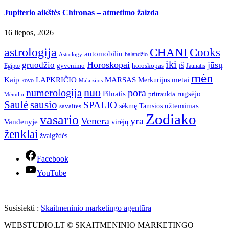
Jupiterio aikštės Chironas – atmetimo žaizda
16 liepos, 2026
astrologija
CHANI
Cooks
automobiliu
balandžio
Astrology
iki
Horoskopai
jūsų
gruodžio
gyvenimo
horoskopas
Egipto
Jaunatis
IŠ
mėn
Kaip
LAPKRIČIO
MARSAS
metai
Merkurijus
kovo
Malaizijos
nuo
numerologija
pora
Pilnatis
rugsėjo
pritraukia
Mėnulio
Saulė
sausio
SPALIO
užtemimas
sėkmę
Tamsios
savaites
Zodiako
vasario
Venera
yra
Vandenyje
virėjų
ženklai
žvaigždės
Facebook
YouTube
Susisiekti :
Skaitmeninio marketingo agentūra
WEBSTUDIO.LT © SKAITMENINIO MARKETINGO