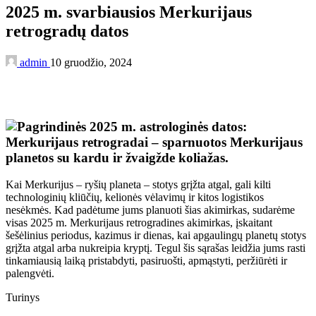
2025 m. svarbiausios Merkurijaus
retrogradų datos
admin
10 gruodžio, 2024
Kai Merkurijus – ryšių planeta – stotys grįžta atgal, gali kilti
technologinių kliūčių, kelionės vėlavimų ir kitos logistikos
nesėkmės. Kad padėtume jums planuoti šias akimirkas, sudarėme
visas 2025 m. Merkurijaus retrogradines akimirkas, įskaitant
šešėlinius periodus, kazimus ir dienas, kai apgaulingų planetų stotys
grįžta atgal arba nukreipia kryptį. Tegul šis sąrašas leidžia jums rasti
tinkamiausią laiką pristabdyti, pasiruošti, apmąstyti, peržiūrėti ir
palengvėti.
Turinys