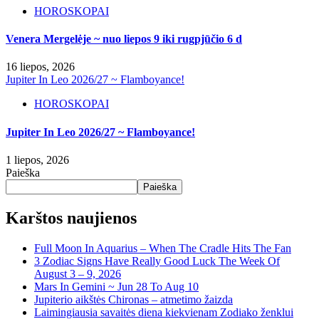
HOROSKOPAI
Venera Mergelėje ~ nuo liepos 9 iki rugpjūčio 6 d
16 liepos, 2026
Jupiter In Leo 2026/27 ~ Flamboyance!
HOROSKOPAI
Jupiter In Leo 2026/27 ~ Flamboyance!
1 liepos, 2026
Paieška
Paieška
Karštos naujienos
Full Moon In Aquarius – When The Cradle Hits The Fan
3 Zodiac Signs Have Really Good Luck The Week Of
August 3 – 9, 2026
Mars In Gemini ~ Jun 28 To Aug 10
Jupiterio aikštės Chironas – atmetimo žaizda
Laimingiausia savaitės diena kiekvienam Zodiako ženklui