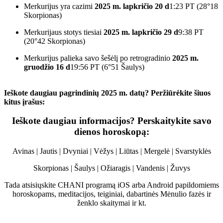
Merkurijus yra cazimi
2025 m. lapkričio 20 d
1:23 PT (28°18
Skorpionas)
Merkurijaus stotys tiesiai
2025 m. lapkričio 29 d
9:38 PT
(20°42 Skorpionas)
Merkurijus palieka savo šešėlį po retrogradinio
2025 m.
gruodžio 16 d
19:56 PT (6°51 Šaulys)
Ieškote daugiau pagrindinių 2025 m. datų? Peržiūrėkite šiuos
kitus įrašus:
Ieškote daugiau informacijos? Perskaitykite savo
dienos horoskopą:
Avinas
|
Jautis
|
Dvyniai
|
Vėžys
|
Liūtas
|
Mergelė
|
Svarstyklės
Skorpionas
|
Šaulys
|
Ožiaragis
|
Vandenis
|
Žuvys
Tada atsisiųskite CHANI programą
iOS
arba
Android
papildomiems
horoskopams,
meditacijos, teiginiai, dabartinės Mėnulio fazės ir
ženklo skaitymai ir kt.