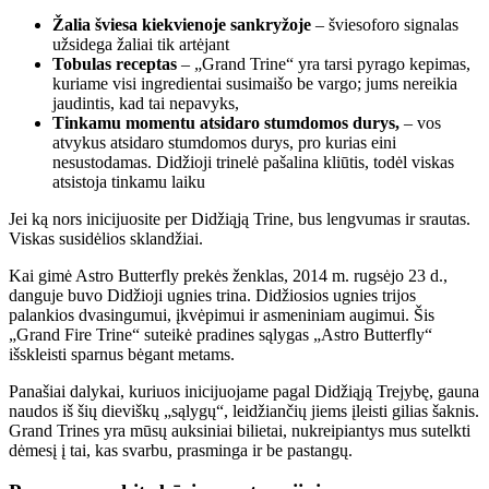
Žalia šviesa kiekvienoje sankryžoje
– šviesoforo signalas
užsidega žaliai tik artėjant
Tobulas receptas
– „Grand Trine“ yra tarsi pyrago kepimas,
kuriame visi ingredientai susimaišo be vargo; jums nereikia
jaudintis, kad tai nepavyks
,
Tinkamu momentu atsidaro stumdomos durys
,
– vos
atvykus atsidaro stumdomos durys, pro kurias eini
nesustodamas
. Didžioji trinelė pašalina kliūtis, todėl viskas
atsistoja tinkamu laiku
Jei ką nors inicijuosite per Didžiąją Trine, bus lengvumas ir srautas.
Viskas susidėlios sklandžiai.
Kai gimė Astro Butterfly prekės ženklas, 2014 m. rugsėjo 23 d.,
danguje buvo Didžioji ugnies trina. Didžiosios ugnies trijos
palankios dvasingumui, įkvėpimui ir asmeniniam augimui. Šis
„Grand Fire Trine“ suteikė pradines sąlygas „Astro Butterfly“
išskleisti sparnus bėgant metams.
Panašiai dalykai, kuriuos inicijuojame pagal Didžiąją Trejybę, gauna
naudos iš šių dieviškų „sąlygų“, leidžiančių jiems įleisti gilias šaknis.
Grand Trines yra mūsų auksiniai bilietai, nukreipiantys mus sutelkti
dėmesį į tai, kas svarbu, prasminga ir be pastangų.