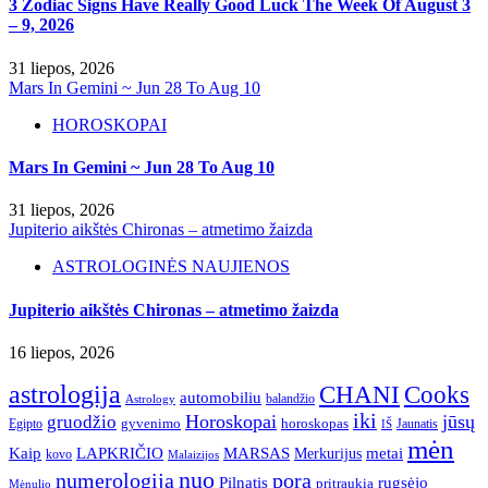
3 Zodiac Signs Have Really Good Luck The Week Of August 3
– 9, 2026
31 liepos, 2026
Mars In Gemini ~ Jun 28 To Aug 10
HOROSKOPAI
Mars In Gemini ~ Jun 28 To Aug 10
31 liepos, 2026
Jupiterio aikštės Chironas – atmetimo žaizda
ASTROLOGINĖS NAUJIENOS
Jupiterio aikštės Chironas – atmetimo žaizda
16 liepos, 2026
astrologija
CHANI
Cooks
automobiliu
balandžio
Astrology
iki
Horoskopai
jūsų
gruodžio
gyvenimo
horoskopas
Egipto
Jaunatis
IŠ
mėn
Kaip
LAPKRIČIO
MARSAS
metai
Merkurijus
kovo
Malaizijos
nuo
numerologija
pora
Pilnatis
rugsėjo
pritraukia
Mėnulio