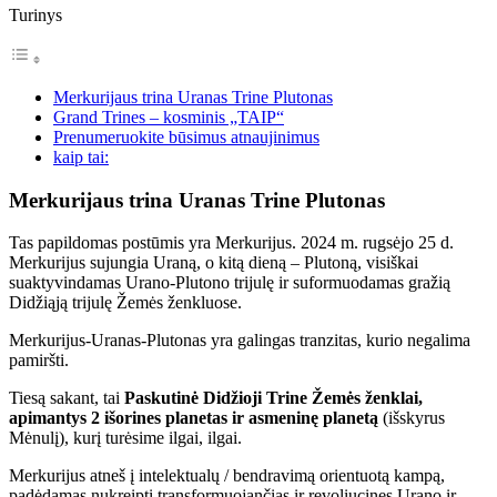
Turinys
Merkurijaus trina Uranas Trine Plutonas
Grand Trines – kosminis „TAIP“
Prenumeruokite būsimus atnaujinimus
kaip tai:
Merkurijaus trina Uranas Trine Plutonas
Tas papildomas postūmis yra Merkurijus. 2024 m. rugsėjo 25 d.
Merkurijus sujungia Uraną, o kitą dieną – Plutoną, visiškai
suaktyvindamas Urano-Plutono trijulę ir suformuodamas gražią
Didžiąją trijulę Žemės ženkluose.
Merkurijus-Uranas-Plutonas yra galingas tranzitas, kurio negalima
pamiršti.
Tiesą sakant, tai
Paskutinė Didžioji Trine Žemės ženklai,
apimantys 2 išorines planetas ir asmeninę planetą
(išskyrus
Mėnulį), kurį turėsime ilgai, ilgai.
Merkurijus atneš į intelektualų / bendravimą orientuotą kampą,
padėdamas nukreipti transformuojančias ir revoliucines Urano ir