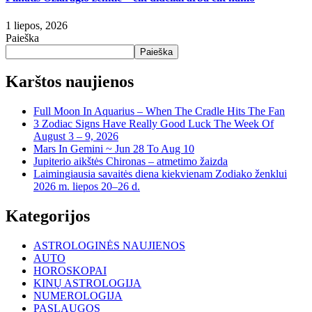
1 liepos, 2026
Paieška
Paieška
Karštos naujienos
Full Moon In Aquarius – When The Cradle Hits The Fan
3 Zodiac Signs Have Really Good Luck The Week Of
August 3 – 9, 2026
Mars In Gemini ~ Jun 28 To Aug 10
Jupiterio aikštės Chironas – atmetimo žaizda
Laimingiausia savaitės diena kiekvienam Zodiako ženklui
2026 m. liepos 20–26 d.
Kategorijos
ASTROLOGINĖS NAUJIENOS
AUTO
HOROSKOPAI
KINŲ ASTROLOGIJA
NUMEROLOGIJA
PASLAUGOS