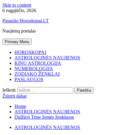
Skip to content
6 rugpjūčio, 2026
Pasaulio Horoskopai.LT
Naujienų portalas
Primary Menu
HOROSKOPAI
ASTROLOGINĖS NAUJIENOS
KINŲ ASTROLOGIJA
NUMEROLOGIJA
ZODIAKO ŽENKLAI
PASLAUGOS
Ieškoti:
Žiūrėti dabar
Home
ASTROLOGINĖS NAUJIENOS
Didžioji Trine žemės ženkluose
ASTROLOGINĖS NAUJIENOS