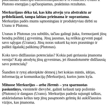
Plutono energijas į apčiuopiamus, praktinius rezultatus.
Merkurijaus dėka tai, kas kitu atveju yra abstraktu ar
pribloškianti, tampa labiau prieinama ir suprantama
.
Merkurijus padės mums sąmoningiau ir produktyviau dirbti su
Uranu ir Plutonu.
Uranas ir Plutonas yra subtilūs, tačiau galingi įtaka, formuojanti jūsų
bendrą požiūrį į gyvenimą. Jūsų jausmas, ką reiškia gyventi pagal
savo sąlygas (Uranas). Jūsų noras sukurti ką nors prasmingo ir
palikti ilgalaikį palikimą (Plutonas).
Koks tavo didžiausias potencialas? Kokia pati geriausia įmanoma
versija? Kaip atrodytų jūsų gyvenimas, jei išnaudotumėte didžiausią
savo potencialą?
Šiandien ir rytoj atkreipkite dėmesį į bet kokias mintis, idėjas,
informaciją ar komunikaciją (Merkurijus), kurios jums kyla.
Mituose Merkurijus –
arba Hermis
– yra sparnuotas
pasiuntinys,
vienintelė dievybė, galinti keliauti tarp požemio
(Plutono) ir dangaus (Urano). Merkurijus padeda sujungti taškus,
atskleisdamas kelius tarp jūsų pasąmonės gelmių iki aukščiausios
vizijos, kas įmanoma.