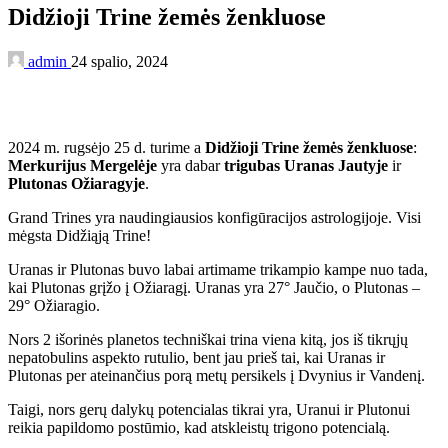
Didžioji Trine žemės ženkluose
admin
24 spalio, 2024
2024 m. rugsėjo 25 d. turime a
Didžioji Trine žemės ženkluose
:
Merkurijus Mergelėje
yra dabar
trigubas Uranas Jautyje
ir
Plutonas Ožiaragyje
.
Grand Trines yra naudingiausios konfigūracijos astrologijoje. Visi
mėgsta Didžiąją Trine!
Uranas ir Plutonas buvo labai artimame trikampio kampe nuo tada,
kai Plutonas grįžo į Ožiaragį. Uranas yra 27° Jaučio, o Plutonas –
29° Ožiaragio.
Nors 2 išorinės planetos techniškai trina viena kitą, jos iš tikrųjų
nepatobulins aspekto rutulio, bent jau prieš tai, kai Uranas ir
Plutonas per ateinančius porą metų persikels į Dvynius ir Vandenį.
Taigi, nors gerų dalykų potencialas tikrai yra, Uranui ir Plutonui
reikia papildomo postūmio, kad atskleistų trigono potencialą.