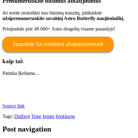
Prenumeruokite būsimus atnaujinimus
Jei norite neatsilikti nuo būsimų tranzitų, įsitikinkite
užsiprenumeruokite savaitinį Astro Butterfly naujienlaiškį
.
Prisijunkite prie 49 000+ Astro drugelių visame pasaulyje!
Spauskite čia norėdami užsiprenumeruoti
kaip tai:
Patinka
Įkeliama…
Source link
Tags:
Didžioji
Trine
žemės
ženkluose
Post navigation