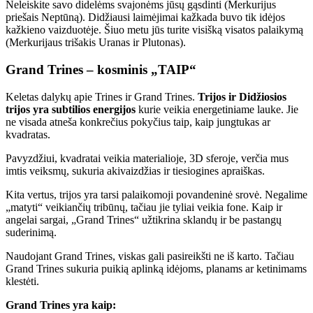
Neleiskite savo didelėms svajonėms jūsų gąsdinti (Merkurijus
priešais Neptūną). Didžiausi laimėjimai kažkada buvo tik idėjos
kažkieno vaizduotėje. Šiuo metu jūs turite visišką visatos palaikymą
(Merkurijaus trišakis Uranas ir Plutonas).
Grand Trines – kosminis „TAIP“
Keletas dalykų apie Trines ir Grand Trines.
Trijos ir Didžiosios
trijos yra subtilios energijos
kurie veikia energetiniame lauke. Jie
ne visada atneša konkrečius pokyčius taip, kaip jungtukas ar
kvadratas.
Pavyzdžiui, kvadratai veikia materialioje, 3D sferoje, verčia mus
imtis veiksmų, sukuria akivaizdžias ir tiesiogines apraiškas.
Kita vertus, trijos yra tarsi palaikomoji povandeninė srovė. Negalime
„matyti“ veikiančių tribūnų, tačiau jie tyliai veikia fone. Kaip ir
angelai sargai, „Grand Trines“ užtikrina sklandų ir be pastangų
suderinimą.
Naudojant Grand Trines, viskas gali pasireikšti ne iš karto. Tačiau
Grand Trines sukuria puikią aplinką idėjoms, planams ar ketinimams
klestėti.
Grand Trines yra kaip: