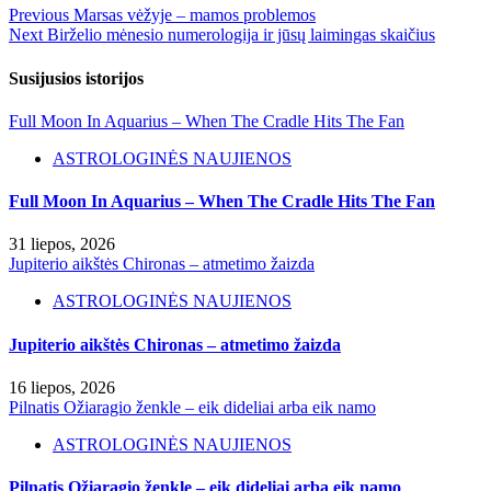
Previous
Marsas vėžyje – mamos problemos
Next
Birželio mėnesio numerologija ir jūsų laimingas skaičius
Susijusios istorijos
Full Moon In Aquarius – When The Cradle Hits The Fan
ASTROLOGINĖS NAUJIENOS
Full Moon In Aquarius – When The Cradle Hits The Fan
31 liepos, 2026
Jupiterio aikštės Chironas – atmetimo žaizda
ASTROLOGINĖS NAUJIENOS
Jupiterio aikštės Chironas – atmetimo žaizda
16 liepos, 2026
Pilnatis Ožiaragio ženkle – eik dideliai arba eik namo
ASTROLOGINĖS NAUJIENOS
Pilnatis Ožiaragio ženkle – eik dideliai arba eik namo